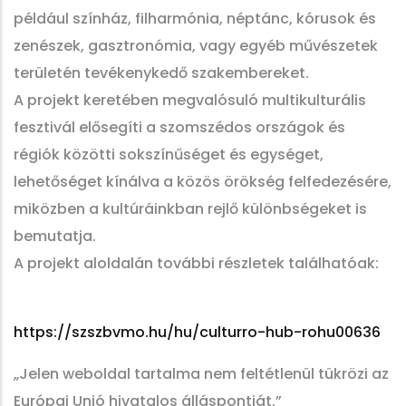
például színház, filharmónia, néptánc, kórusok és
zenészek, gasztronómia, vagy egyéb művészetek
területén tevékenykedő szakembereket.
A projekt keretében megvalósuló multikulturális
fesztivál elősegíti a szomszédos országok és
régiók közötti sokszínűséget és egységet,
lehetőséget kínálva a közös örökség felfedezésére,
miközben a kultúráinkban rejlő különbségeket is
bemutatja.
A projekt aloldalán további részletek találhatóak:
https://szszbvmo.hu/hu/culturro-hub-rohu00636
„Jelen weboldal tartalma nem feltétlenül tükrözi az
Európai Unió hivatalos álláspontját.”