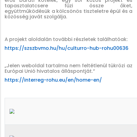
erős baráti kötelék, egy sor közös projekt és
tapasztalatcsere fűzi össze őket,
együttműködésük a kölcsönös tiszteletre épül és a
közösség javát szolgálja.
A projekt aloldalán további részletek találhatóak:
https://szszbvmo.hu/hu/culturro-hub-rohu00636
„Jelen weboldal tartalma nem feltétlenül tükrözi az
Európai Unió hivatalos álláspontját.”
https://interreg-rohu.eu/en/home-en/