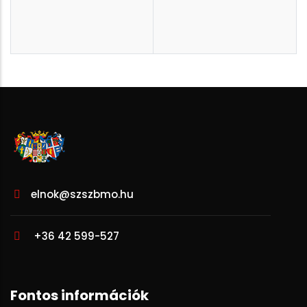
elnok@szszbmo.hu
+36 42 599-527
Fontos információk