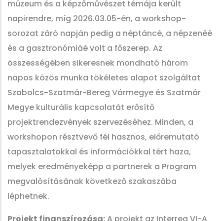
múzeum és a képzőművészet témája került
napirendre, míg 2026.03.05-én, a workshop-
sorozat záró napján pedig a néptáncé, a népzenéé
és a gasztronómiáé volt a főszerep. Az
összességében sikeresnek mondható három
napos közös munka tökéletes alapot szolgáltat
Szabolcs-Szatmár-Bereg Vármegye és Szatmár
Megye kulturális kapcsolatát erősítő
projektrendezvények szervezéséhez. Minden, a
workshopon résztvevő fél hasznos, előremutató
tapasztalatokkal és információkkal tért haza,
melyek eredményeképp a partnerek a Program
megvalósításának következő szakaszába
léphetnek.
Projekt finanszírozása:
A projekt az Interreg VI-A