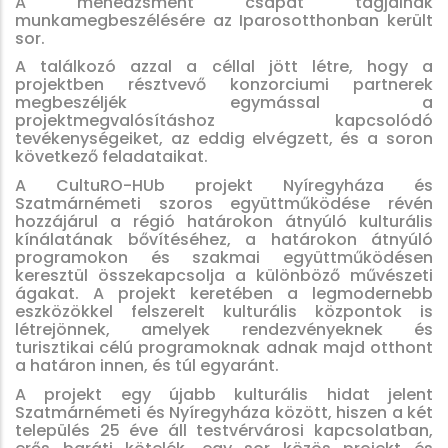
A menedzsment csapat tagjainak
munkamegbeszélésére az Iparosotthonban került
sor.
A találkozó azzal a céllal jött létre, hogy a
projektben résztvevő konzorciumi partnerek
megbeszéljék egymással a
projektmegvalósításhoz kapcsolódó
tevékenységeiket, az eddig elvégzett, és a soron
következő feladataikat.
A CultuRO-HUb projekt Nyíregyháza és
Szatmárnémeti szoros együttműködése révén
hozzájárul a régió határokon átnyúló kulturális
kínálatának bővítéséhez, a határokon átnyúló
programokon és szakmai együttműködésen
keresztül összekapcsolja a különböző művészeti
ágakat. A projekt keretében a legmodernebb
eszközökkel felszerelt kulturális központok is
létrejönnek, amelyek rendezvényeknek és
turisztikai célú programoknak adnak majd otthont
a határon innen, és túl egyaránt.
A projekt egy újabb kulturális hidat jelent
Szatmárnémeti és Nyíregyháza között, hiszen a két
település 25 éve áll testvérvárosi kapcsolatban,