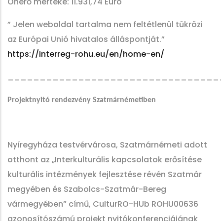
Önerő mértéke: 11.931,74 Euro
” Jelen weboldal tartalma nem feltétlenül tükrözi
az Európai Unió hivatalos álláspontját.”
https://interreg-rohu.eu/en/home-en/
_________________________________
Projektnyitó rendezvény Szatmárnémetiben
Nyíregyháza testvérvárosa, Szatmárnémeti adott
otthont az „Interkulturális kapcsolatok erősítése
kulturális intézmények fejlesztése révén Szatmár
megyében és Szabolcs-Szatmár-Bereg
vármegyében” című, CulturRO-HUb ROHU00636
azonosítószámú projekt nyitókonferenciájának