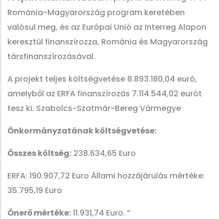
Románia-Magyarország program keretében
valósul meg, és az Európai Unió az Interreg Alapon
keresztül finanszírozza, Románia és Magyarország
társfinanszírozásával.
A projekt teljes költségvetése 8.893.180,04 euró,
amelyből az ERFA finanszírozás 7.114.544,02 eurót
tesz ki. Szabolcs-Szatmár-Bereg Vármegye
Önkormányzatának költségvetése:
Összes költség:
238.634,65 Euro
ERFA: 190.907,72 Euro Állami hozzájárulás mértéke:
35.795,19 Euro
Önerő mértéke:
11.931,74 Euro. ”