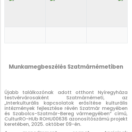
Munkamegbeszélés Szatmárnémetiben
Újabb találkozónak adott otthont Nyíregyháza
testvérvárosaként Szatmárnémeti, az
„Interkulturális kapcsolatok erősítése kulturális
intézmények fejlesztése révén Szatmár megyében
és Szabolcs-Szatmár-Bereg vármegyében” című,
CulturRO-HUb ROHU00636 azonosítószámú projekt
keretében, 2025. október 09-én.