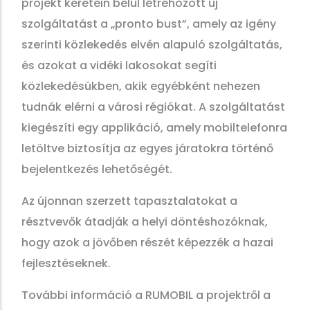
projekt keretein belül létrehozott új
szolgáltatást a „pronto bust”, amely az igény
szerinti közlekedés elvén alapuló szolgáltatás,
és azokat a vidéki lakosokat segíti
közlekedésükben, akik egyébként nehezen
tudnák elérni a városi régiókat. A szolgáltatást
kiegészíti egy applikáció, amely mobiltelefonra
letöltve biztosítja az egyes járatokra történő
bejelentkezés lehetőségét.
Az újonnan szerzett tapasztalatokat a
résztvevők átadják a helyi döntéshozóknak,
hogy azok a jövőben részét képezzék a hazai
fejlesztéseknek.
További információ a RUMOBIL a projektről a