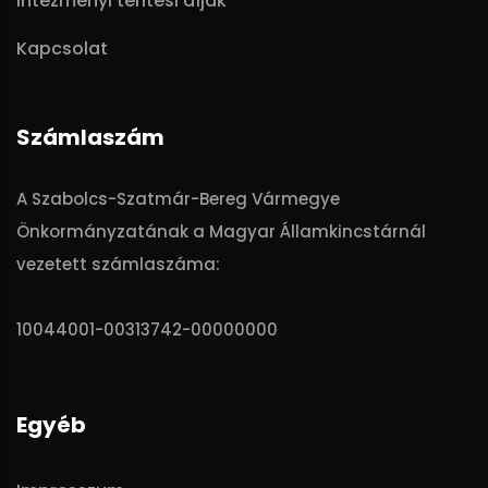
Intézményi téritési díjak
Kapcsolat
Számlaszám
A Szabolcs-Szatmár-Bereg Vármegye
Önkormányzatának a Magyar Államkincstárnál
vezetett számlaszáma:
10044001-00313742-00000000
Egyéb