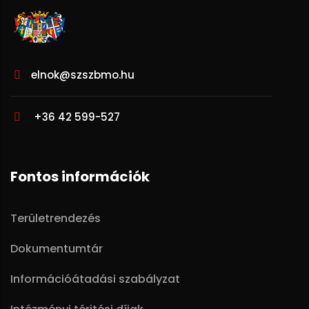
elnok@szszbmo.hu
+36 42 599-527
Fontos információk
Területrendezés
Dokumentumtár
Információátadási szabályzat