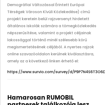
Demográfiai Változással Érintett Európai
Térségek Városon Kívüli Közlekedése) című
projekt keretein belül rajzversenyt hirdetett
általános iskolák számára a tömegközlekedés
népszerűsítése, valamint a projekt céljainak
lakossággal történő minél szélesebb körű
megismertetésének céljából. A nyertes rajzok
online szavazóoldalon kerülnek kiválasztásra,
amely az a következő linken érhető el:
https://www.survio.com/survey/d/P9P7N4S6T3O
Hamarosan RUMOBIL
partnerek találkozója lesz