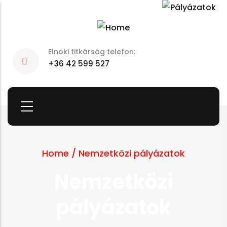
Skip
to
main
Elnöki titkárság telefon:
content
+36 42 599 527
Home
/
Nemzetközi pályázatok
Nemzetközi
pályázatok