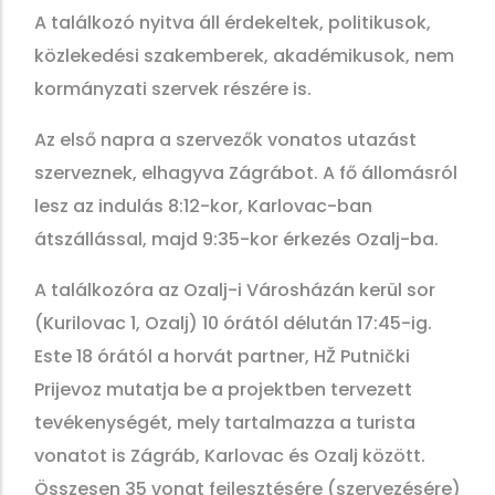
A találkozó nyitva áll érdekeltek, politikusok,
közlekedési szakemberek, akadémikusok, nem
kormányzati szervek részére is.
Az első napra a szervezők vonatos utazást
szerveznek, elhagyva Zágrábot. A fő állomásról
lesz az indulás 8:12-kor, Karlovac-ban
átszállással, majd 9:35-kor érkezés Ozalj-ba.
A találkozóra az Ozalj-i Városházán kerül sor
(Kurilovac 1, Ozalj) 10 órától délután 17:45-ig.
Este 18 órától a horvát partner, HŽ Putnički
Prijevoz mutatja be a projektben tervezett
tevékenységét, mely tartalmazza a turista
vonatot is Zágráb, Karlovac és Ozalj között.
Összesen 35 vonat fejlesztésére (szervezésére)