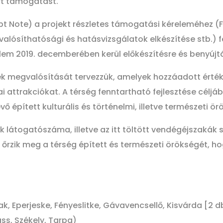
rt támogatást.
t Note) a projekt részletes támogatási kéreleméhez (Fu
alósíthatósági és hatásvizsgálatok elkészítése stb.) fe
lem 2019. decemberében kerül előkészítésre és benyújt
ések megvalósítását tervezzük, amelyek hozzáadott érté
ai attrakciókat. A térség fenntartható fejlesztése célj
évő épített kulturális és történelmi, illetve természeti ör
k látogatószáma, illetve az itt töltött vendégéjszakák 
őrzik meg a térség épített és természeti örökségét, ho
ak, Eperjeske, Fényeslitke, Gávavencsellő, Kisvárda [2 
ass, Székely, Tarpa)