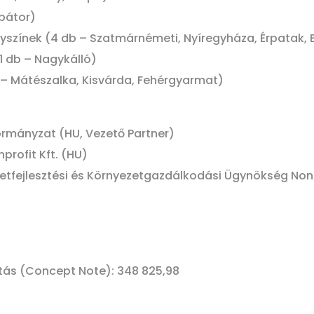
rbátor)
helyszínek (4 db – Szatmárnémeti, Nyíregyháza, Érpatak,
1 db – Nagykálló)
– Mátészalka, Kisvárda, Fehérgyarmat)
mányzat (HU, Vezető Partner)
profit Kft. (HU)
tfejlesztési és Környezetgazdálkodási Ügynökség Nonpr
atás (Concept Note): 348 825,98