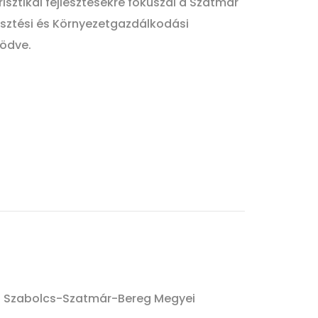
ztikai fejlesztésekre fókuszál a Szatmár
sztési és Környezetgazdálkodási
ködve.
a Szabolcs-Szatmár-Bereg Megyei