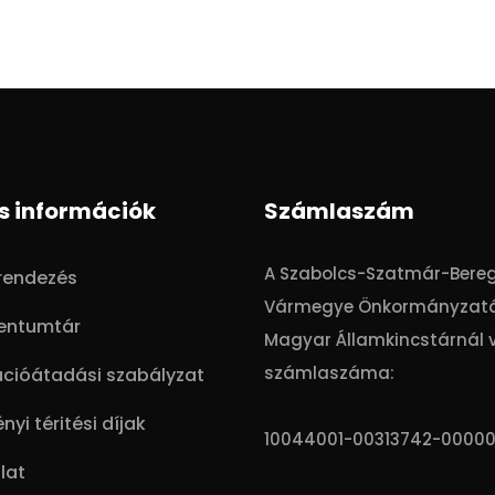
s információk
Számlaszám
A Szabolcs-Szatmár-Bere
trendezés
Vármegye Önkormányzat
entumtár
Magyar Államkincstárnál 
számlaszáma:
ációátadási szabályzat
nyi téritési díjak
10044001-00313742-0000
lat