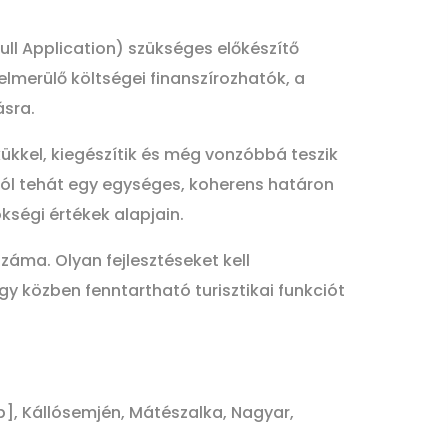
ll Application) szükséges előkészítő
lmerülő költségei finanszírozhatók, a
ásra.
kükkel, kiegészítik és még vonzóbbá teszik
ából tehát egy egységes, koherens határon
ökségi értékek alapjain.
száma. Olyan fejlesztéseket kell
gy közben fenntartható turisztikai funkciót
db], Kállósemjén, Mátészalka, Nagyar,