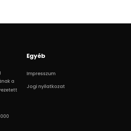
Egyéb
g
Impresszum
ának a
Jogi nyilatkozat
vezetett
0000