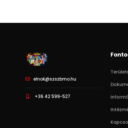
Fonto
Terüle
elnok@szszbmo.hu
Dokum
+36 42 599-527
Inform
Intézmé
Kapcso