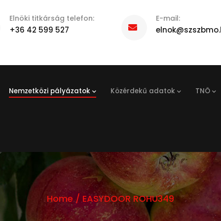
Elnöki titkárság telefon:
E-mail:
+36 42 599 527
elnok@szszbmo.
Nemzetközi pályázatok
Közérdekű adatok
TNÖ
Home
/
EASYDOOR ROHU349