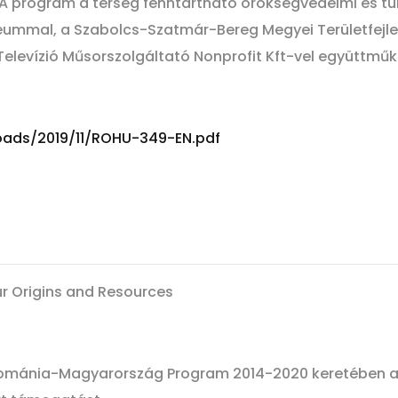
program a térség fenntartható örökségvédelmi és turis
ummal, a Szabolcs-Szatmár-Bereg Megyei Területfejle
Televízió Műsorszolgáltató Nonprofit Kft-vel együttmű
loads/2019/11/ROHU-349-EN.pdf
ur Origins and Resources
 Románia-Magyarország Program 2014-2020 keretében 