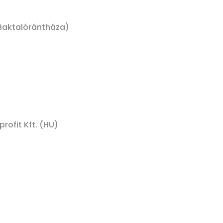
 Baktalórántháza)
ofit Kft. (HU)