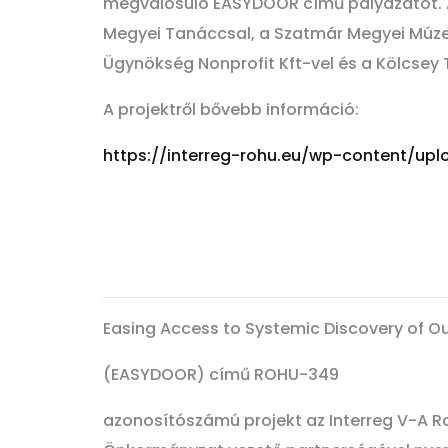
megvalósuló EASYDOOR című pályázatot. A 
Megyei Tanáccsal, a Szatmár Megyei Múze
Ügynökség Nonprofit Kft-vel és a Kölcsey 
A projektről bővebb információ:
https://interreg-rohu.eu/wp-content/up
Easing Access to Systemic Discovery of O
(EASYDOOR) című ROHU-349
azonosítószámú projekt az Interreg V-A