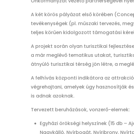
Önkormányzat vezető partnerségével nye
A két körös pályázat első körében (Concep
tevékenységek (pl. műszaki tervezés, megv
teljes körűen kidolgozott támogatási kére
A projekt során olyan turisztikai fejleszt
a már meglévő tematikus utakat, turisztik
átnyúló turisztikai térség jön létre, a megl
A felhívás központi indikátora az attrakció
végrehajtani, amelyek úgy hasznosítják és 
is adnak azoknak.
Tervezett beruházások, vonzerő-elemek:
Egyházi örökségi helyszínek (15 db – Aj
Nagykálló, Nyírbogát, Nyíribrony, Nyírt