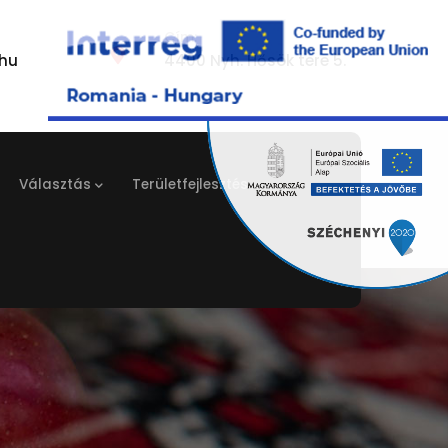
Cím:
hu
4400 Nyh. Hősök tere 5.
Választás
Területfejlesztés