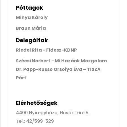
Póttagok
Minya Károly
Braun Mária
Delegáltak
Riedel Rita - Fidesz-KDNP
Szécsi Norbert - Mi Hazánk Mozgalom
Dr. Papp-Russo Orsolya Éva – TISZA
Párt
Elérhetőségek
4400 Nyíregyháza, Hősök tere 5.
Tel.: 42/599-529