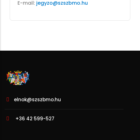
E-mail:
jegyzo@szszbmo.hu
elnok@szszbmo.hu
+36 42 599-527