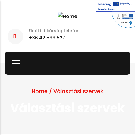
Skip
to
main
Elnöki titkárság telefon:
content
+36 42 599 527
Home
/
Választási szervek
Választási szervek