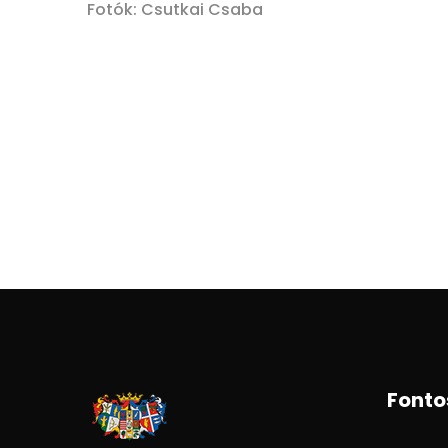
Fotók: Csutkai Csaba
Fonto