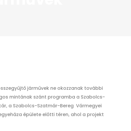
összegyűjtő járművek ne okozzanak további
zágos mintának szánt programba a Szabolcs-
szkár, a Szabolcs-Szatmár-Bereg Vármegyei
gyeháza épülete előtti téren, ahol a projekt