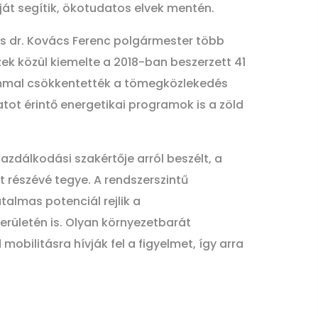
át segítik, ökotudatos elvek mentén.
s dr. Kovács Ferenc polgármester több
zek közül kiemelte a 2018-ban beszerzett 41
rammal csökkentették a tömegközlekedés
tot érintő energetikai programok is a zöld
zdálkodási szakértője arról beszélt, a
 részévé tegye. A rendszerszintű
almas potenciál rejlik a
rületén is. Olyan környezetbarát
bilitásra hívják fel a figyelmet, így arra