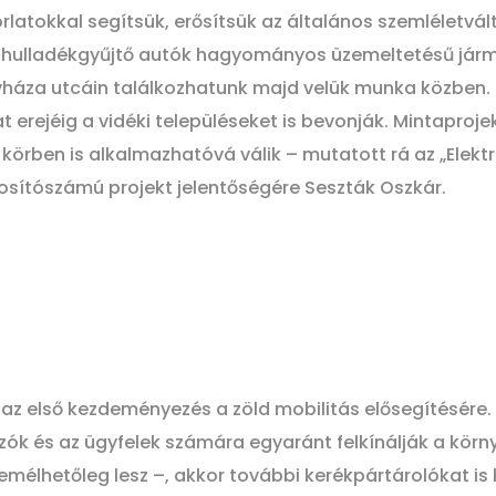
latokkal segítsük, erősítsük az általános szemléletvál
ató hulladékgyűjtő autók hagyományos üzemeltetésű jár
gyháza utcáin találkozhatunk majd velük munka közben.
 erejéig a vidéki településeket is bevonják. Mintaprojek
körben is alkalmazhatóvá válik – mutatott rá az „Elekt
ítószámú projekt jelentőségére Seszták Oszkár.
z az első kezdeményezés a zöld mobilitás elősegítésére
gozók és az ügyfelek számára egyaránt felkínálják a kö
remélhetőleg lesz –, akkor további kerékpártárolókat is