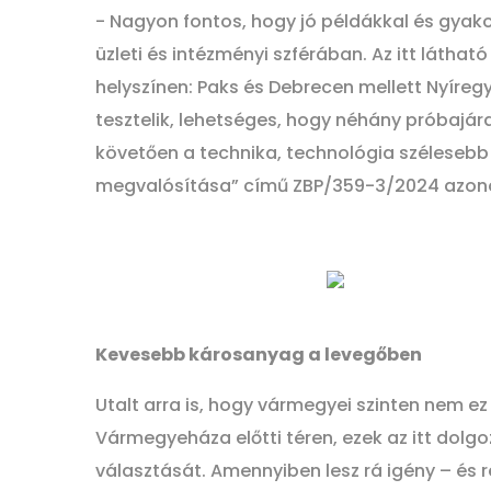
- Nagyon fontos, hogy jó példákkal és gyakor
üzleti és intézményi szférában. Az itt láth
helyszínen: Paks és Debrecen mellett Nyíre
tesztelik, lehetséges, hogy néhány próbajárat
követően a technika, technológia szélesebb 
megvalósítása” című ZBP/359-3/2024 azonos
Kevesebb károsanyag a levegőben
Utalt arra is, hogy vármegyei szinten nem e
Vármegyeháza előtti téren, ezek az itt dol
választását. Amennyiben lesz rá igény – és 