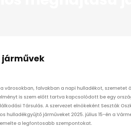
 járművek
 a városokban, falvakban a napi hulladékot, szemetet 
elményt is szem előtt tartva kapcsolódott be egy ors
álkodási Társulás. A szervezet elnökeként Seszták O
s hulladékgyűjtő járműveket 2025. július 15-én a Várme
 kiemelte a legfontosabb szempontokat.