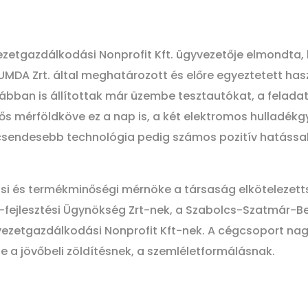
yezetgazdálkodási Nonprofit Kft. ügyvezetője elmondta
 HUMDA Zrt. által meghatározott és előre egyeztetett h
ábban is állítottak már üzembe tesztautókat, a feladat 
ntős mérföldköve ez a nap is, a két elektromos hulladékg
csendesebb technológia pedig számos pozitív hatással
ási és termékminőségi mérnöke a társaság elkötelezett
ejlesztési Ügynökség Zrt-nek, a Szabolcs-Szatmár-Be
rnyezetgazdálkodási Nonprofit Kft-nek. A cégcsoport nag
e a jövőbeli zöldítésnek, a szemléletformálásnak.