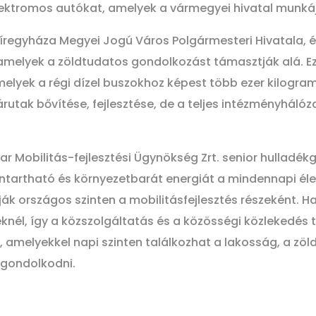
lektromos autókat, amelyek a vármegyei hivatal munkáj
regyháza Megyei Jogú Város Polgármesteri Hivatala, é
, amelyek a zöldtudatos gondolkozást támasztják alá. E
melyek a régi dízel buszokhoz képest több ezer kilog
tak bővítése, fejlesztése, de a teljes intézményhálóza
 Mobilitás-fejlesztési Ügynökség Zrt. senior hulladékga
ntartható és környezetbarát energiát a mindennapi élet
k országos szinten a mobilitásfejlesztés részeként. Hat
, így a közszolgáltatás és a közösségi közlekedés te
elyekkel napi szinten találkozhat a lakosság, a zöld mo
 gondolkodni.