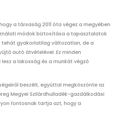
, hogy a társaság 2011 óta végez a megyében
asználati módok biztosítása a tapasztalatok
tehát gyakorlatilag változatlan, de a
yűjtő autó átvételével. Ez minden
 lesz a lakosság és a munkát végző
ségeiről beszélt, egyúttal megköszönte az
reg Megyei Szilárdhulladék-gazdálkodási
yon fontosnak tartja azt, hogy a