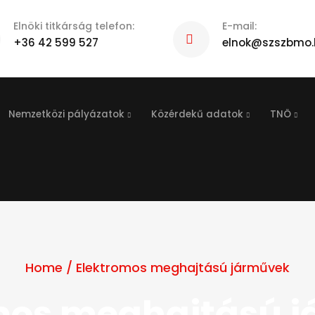
Elnöki titkárság telefon:
E-mail:
+36 42 599 527
elnok@szszbmo.
Nemzetközi pályázatok
Közérdekű adatok
TNÖ
Home
/
Elektromos meghajtású járművek
mos meghajtású 