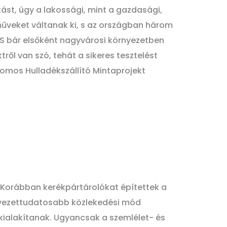
tást, úgy a lakossági, mint a gazdasági,
műveket váltanak ki, s az országban három
 S bár elsőként nagyvárosi környezetben
tről van szó, tehát a sikeres tesztelést
romos Hulladékszállító Mintaprojekt
. Korábban kerékpártárolókat építettek a
rnyezettudatosabb közlekedési mód
 kialakítanak. Ugyancsak a szemlélet- és