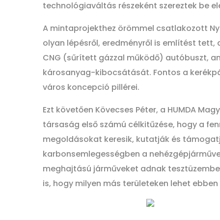
technológiaváltás részeként szereztek be e
A mintaprojekthez örömmel csatlakozott Nyí
olyan lépésről, eredményről is említést tett
CNG (sűrített gázzal működő) autóbuszt, a
károsanyag-kibocsátását. Fontos a kerékpáru
város koncepció pillérei.
Ezt követően Kövecses Péter, a HUMDA Magyar
társaság első számú célkitűzése, hogy a fen
megoldásokat keresik, kutatják és támogatjá
karbonsemlegességben a nehézgépjárműveknél
meghajtású járműveket adnak tesztüzembe, am
is, hogy milyen más területeken lehet ebben