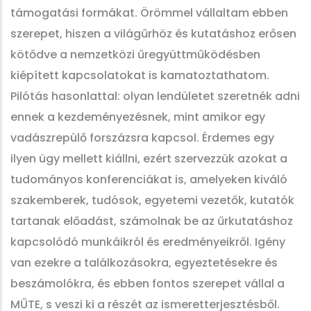
támogatási formákat. Örömmel vállaltam ebben
szerepet, hiszen a világűrhöz és kutatáshoz erősen
kötődve a nemzetközi űregyüttműködésben
kiépített kapcsolatokat is kamatoztathatom.
Pilótás hasonlattal: olyan lendületet szeretnék adni
ennek a kezdeményezésnek, mint amikor egy
vadászrepülő forszázsra kapcsol. Érdemes egy
ilyen ügy mellett kiállni, ezért szervezzük azokat a
tudományos konferenciákat is, amelyeken kiváló
szakemberek, tudósok, egyetemi vezetők, kutatók
tartanak előadást, számolnak be az űrkutatáshoz
kapcsolódó munkáikról és eredményeikről. Igény
van ezekre a találkozásokra, egyeztetésekre és
beszámolókra, és ebben fontos szerepet vállal a
MŰTE, s veszi ki a részét az ismeretterjesztésből.