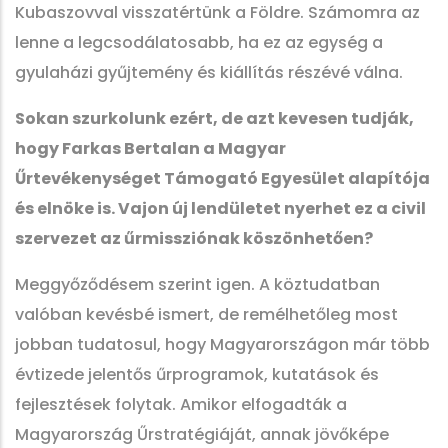
Kubaszovval visszatértünk a Földre. Számomra az
lenne a legcsodálatosabb, ha ez az egység a
gyulaházi gyűjtemény és kiállítás részévé válna.
Sokan szurkolunk ezért, de azt kevesen tudják,
hogy Farkas Bertalan a Magyar
Űrtevékenységet Támogató Egyesület alapítója
és elnöke is. Vajon új lendületet nyerhet ez a civil
szervezet az űrmissziónak köszönhetően?
Meggyőződésem szerint igen. A köztudatban
valóban kevésbé ismert, de remélhetőleg most
jobban tudatosul, hogy Magyarországon már több
évtizede jelentős űrprogramok, kutatások és
fejlesztések folytak. Amikor elfogadták a
Magyarország Űrstratégiáját, annak jövőképe