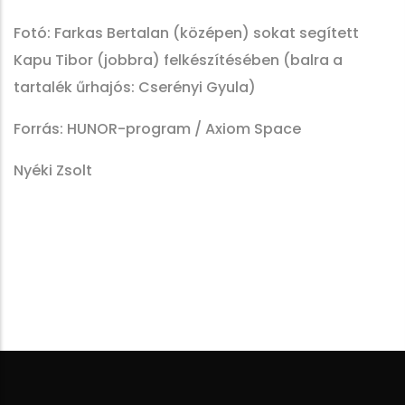
Fotó: Farkas Bertalan (középen) sokat segített
Kapu Tibor (jobbra) felkészítésében (balra a
tartalék űrhajós: Cserényi Gyula)
Forrás: HUNOR-program / Axiom Space
Nyéki Zsolt