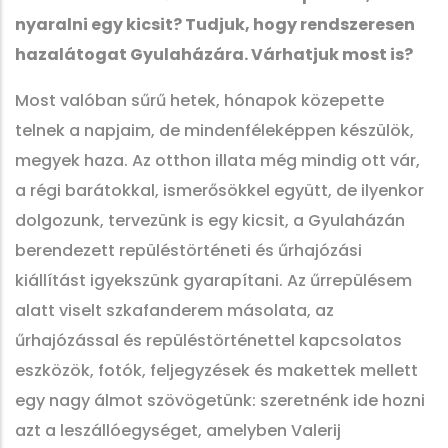
nyaralni egy kicsit? Tudjuk, hogy rendszeresen
hazalátogat Gyulaházára. Várhatjuk most is?
Most valóban sűrű hetek, hónapok közepette
telnek a napjaim, de mindenféleképpen készülök,
megyek haza. Az otthon illata még mindig ott vár,
a régi barátokkal, ismerősökkel együtt, de ilyenkor
dolgozunk, tervezünk is egy kicsit, a Gyulaházán
berendezett repüléstörténeti és űrhajózási
kiállítást igyekszünk gyarapítani. Az űrrepülésem
alatt viselt szkafanderem másolata, az
űrhajózással és repüléstörténettel kapcsolatos
eszközök, fotók, feljegyzések és makettek mellett
egy nagy álmot szövögetünk: szeretnénk ide hozni
azt a leszállóegységet, amelyben Valerij