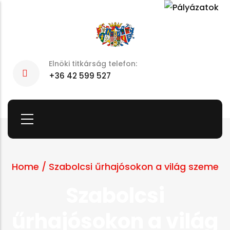
Skip
to
main
content
Elnöki titkárság telefon:
+36 42 599 527
Home
/
Szabolcsi űrhajósokon a világ szeme
Szabolcsi
űrhajósokon a világ