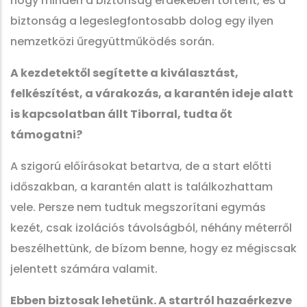
hogy minden a biztonság érdekében történt, és a
biztonság a legeslegfontosabb dolog egy ilyen
nemzetközi űregyüttműködés során.
A kezdetektől segítette a kiválasztást,
felkészítést, a várakozás, a karantén ideje alatt
is kapcsolatban állt Tiborral, tudta őt
támogatni?
A szigorú előírásokat betartva, de a start előtti
időszakban, a karantén alatt is találkozhattam
vele. Persze nem tudtuk megszorítani egymás
kezét, csak izolációs távolságból, néhány méterről
beszélhettünk, de bízom benne, hogy ez mégiscsak
jelentett számára valamit.
Ebben biztosak lehetünk. A startról hazaérkezve