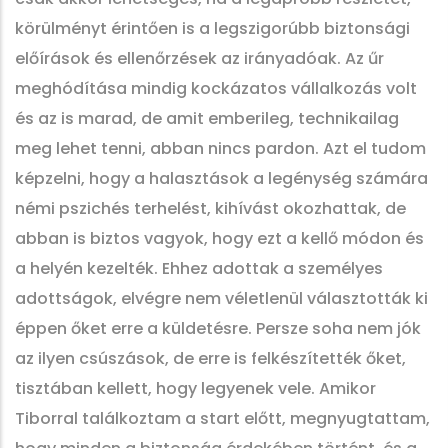
körülményt érintően is a legszigorúbb biztonsági
előírások és ellenőrzések az irányadóak. Az űr
meghódítása mindig kockázatos vállalkozás volt
és az is marad, de amit emberileg, technikailag
meg lehet tenni, abban nincs pardon. Azt el tudom
képzelni, hogy a halasztások a legénység számára
némi pszichés terhelést, kihívást okozhattak, de
abban is biztos vagyok, hogy ezt a kellő módon és
a helyén kezelték. Ehhez adottak a személyes
adottságok, elvégre nem véletlenül választották ki
éppen őket erre a küldetésre. Persze soha nem jók
az ilyen csúszások, de erre is felkészítették őket,
tisztában kellett, hogy legyenek vele. Amikor
Tiborral találkoztam a start előtt, megnyugtattam,