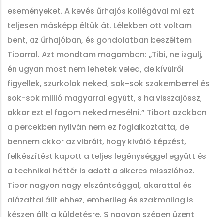
eseményeket. A kevés űrhajós kollégával mi ezt
teljesen másképp éltük át. Lélekben ott voltam
bent, az űrhajóban, és gondolatban beszéltem
Tiborral. Azt mondtam magamban: „Tibi, ne izgulj,
én ugyan most nem lehetek veled, de kívülről
figyellek, szurkolok neked, sok-sok szakemberrel és
sok-sok millió magyarral együtt, s ha visszajössz,
akkor ezt el fogom neked mesélni.” Tibort azokban
a percekben nyilván nem ez foglalkoztatta, de
bennem akkor az vibrált, hogy kiváló képzést,
felkészítést kapott a teljes legénységgel együtt és
a technikai háttér is adott a sikeres misszióhoz.
Tibor nagyon nagy elszántsággal, akarattal és
alázattal állt ehhez, emberileg és szakmailag is
készen állt a küldetésre. S nagyon szépen üzent