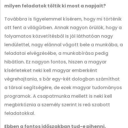
milyen feladatok töltik ki most a napjait?
Továbbra is figyelemmel kísérem, hogy mi történik
ott fent a világűrben. Annak nagyon örülök, hogy a
folyamatos közvetítésből is jól láthatóan nagy
lendülettel, nagy elánnal vágott bele a munkába, a
feladatai elvégzésébe, a munkabírása pedig
hibátlan. Ez nagyon fontos, hiszen a magyar
kísérleteket neki kell magyar emberként
végrehajtania, s bár egy-két dologban számíthat
a társai segítségére, de ezek magyar tudományos
programok. A csapatmunka mellett is neki kell
megbirkóznia a személy szerint is reá szabott
feladatokkal.
Ebben a fontos időszakban tud-e pihenni,