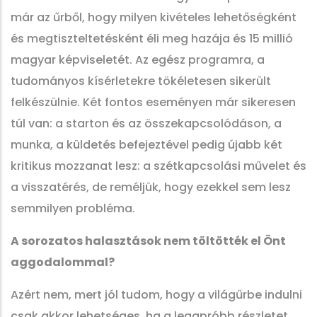
már az űrből, hogy milyen kivételes lehetőségként
és megtiszteltetésként éli meg hazája és 15 millió
magyar képviseletét. Az egész programra, a
tudományos kísérletekre tökéletesen sikerült
felkészülnie. Két fontos eseményen már sikeresen
túl van: a starton és az összekapcsolódáson, a
munka, a küldetés befejeztével pedig újabb két
kritikus mozzanat lesz: a szétkapcsolási művelet és
a visszatérés, de reméljük, hogy ezekkel sem lesz
semmilyen probléma.
A sorozatos halasztások nem töltötték el Önt
aggodalommal?
Azért nem, mert jól tudom, hogy a világűrbe indulni
csak akkor lehetséges, ha a legapróbb részletet,