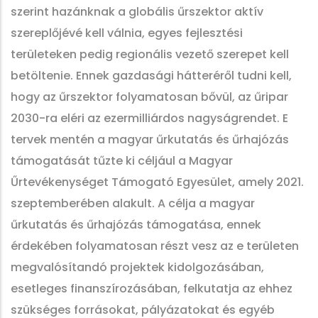
szerint hazánknak a globális űrszektor aktív
szereplőjévé kell válnia, egyes fejlesztési
területeken pedig regionális vezető szerepet kell
betöltenie. Ennek gazdasági hátteréről tudni kell,
hogy az űrszektor folyamatosan bővül, az űripar
2030-ra eléri az ezermilliárdos nagyságrendet. E
tervek mentén a magyar űrkutatás és űrhajózás
támogatását tűzte ki céljául a Magyar
Űrtevékenységet Támogató Egyesület, amely 2021.
szeptemberében alakult. A célja a magyar
űrkutatás és űrhajózás támogatása, ennek
érdekében folyamatosan részt vesz az e területen
megvalósítandó projektek kidolgozásában,
esetleges finanszírozásában, felkutatja az ehhez
szükséges forrásokat, pályázatokat és egyéb