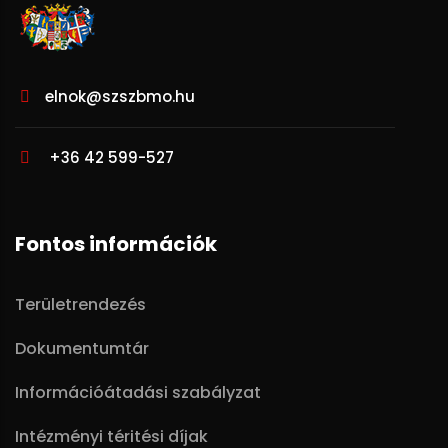
elnok@szszbmo.hu
+36 42 599-527
Fontos információk
Területrendezés
Dokumentumtár
Információátadási szabályzat
Intézményi téritési díjak