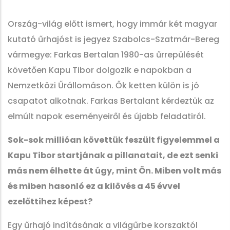
Ország-világ előtt ismert, hogy immár két magyar
kutató űrhajóst is jegyez Szabolcs-Szatmár-Bereg
vármegye: Farkas Bertalan 1980-as űrrepülését
követően Kapu Tibor dolgozik e napokban a
Nemzetközi Űrállomáson. Ők ketten külön is jó
csapatot alkotnak. Farkas Bertalant kérdeztük az
elmúlt napok eseményeiről és újabb feladatiról.
Sok-sok millióan követtük feszült figyelemmel a
Kapu Tibor startjának a pillanatait, de ezt senki
más nem élhette át úgy, mint Ön. Miben volt más
és miben hasonló ez a kilövés a 45 évvel
ezelőttihez képest?
Egy űrhajó indításának a világűrbe korszaktól