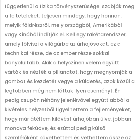
függetlenül a fizika törvényszerűségei szabják meg
a feltételeket, teljesen mindegy, hogy honnan,
melyik földrészről, mely országból, Amerikából
vagy Kínából indítják el. Kell egy rakétarendszer,
amely fölviszi a világűrbe az űrhajósokat, ez a
technikai része, de az ember része sokkal
bonyolultabb. Akik a helyszínen velem együtt
várták és nézték a pillanatot, hogy megnyomják a
gombot és kezdetét vegye a küldetés, azok közül a
legtöbben még nem láttak ilyen eseményt. Én
pedig csupán néhány jelenlévővel együtt abból a
kivételes helyzetből figyelhettem a fejleményeket,
hogy már átéltem kilövést űrhajóban ülve, jobban
mondva feküdve, és ezúttal pedig külső
szemlélőként követhettem és vethettem össze az